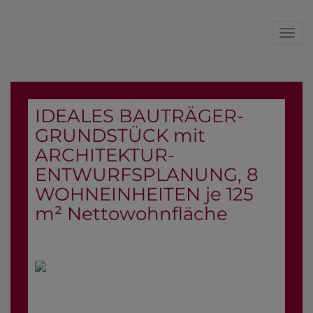
Navi
IDEALES BAUTRÄGER-
GRUNDSTÜCK mit
ARCHITEKTUR-
ENTWURFSPLANUNG, 8
WOHNEINHEITEN je 125
m² Nettowohnfläche
7571 Rudersdorf