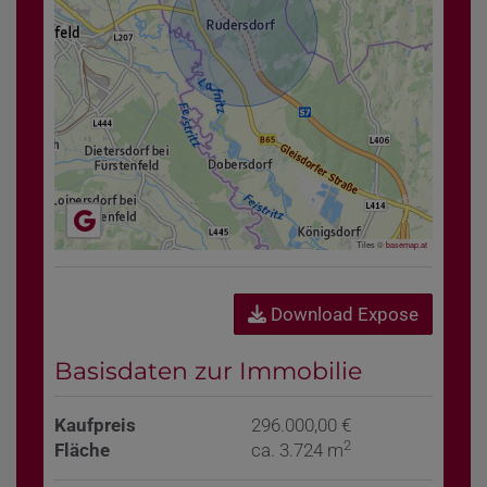
Tiles ©
basemap.at
Download Expose
Basisdaten zur Immobilie
Kaufpreis
296.000,00 €
2
Fläche
ca. 3.724 m